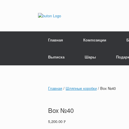
Главная
Композиции
Б
Выписка
Шары
Подар
Главная
/
Шляпные коробки
/ Box №40
Box №40
5,200.00
Р