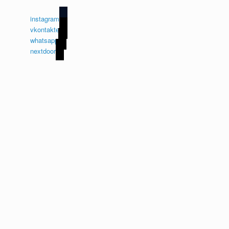
instagram
vkontakte
whatsapp
nextdoor