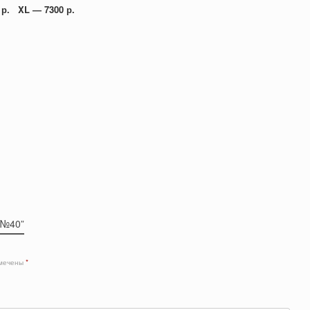
р. XL — 7300 р.
 №40”
омечены
*