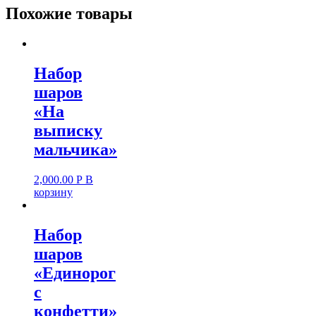
Похожие товары
Набор
шаров
«На
выписку
мальчика»
2,000.00
Р
В
корзину
Набор
шаров
«Единорог
с
конфетти»