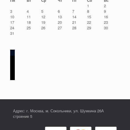
Пн
Вт
Ср
Чт
Пт
Сб
Вс
1
2
3
4
5
6
7
8
9
10
11
12
13
14
15
16
17
18
19
20
21
22
23
24
25
26
27
28
29
30
31
instagram
vkontakte
whatsapp
nextdoor
Адрес: г. Москва, м. Сокольники, ул. Шумкина 26А
строение 5